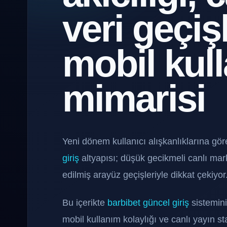
veri geçiş
mobil kul
mimarisi
Yeni dönem kullanıcı alışkanlıklarına gö
giriş
altyapısı; düşük gecikmeli canlı mar
edilmiş arayüz geçişleriyle dikkat çekiyor
Bu içerikte
barbibet güncel giriş
sistemin
mobil kullanım kolaylığı ve canlı yayın sta