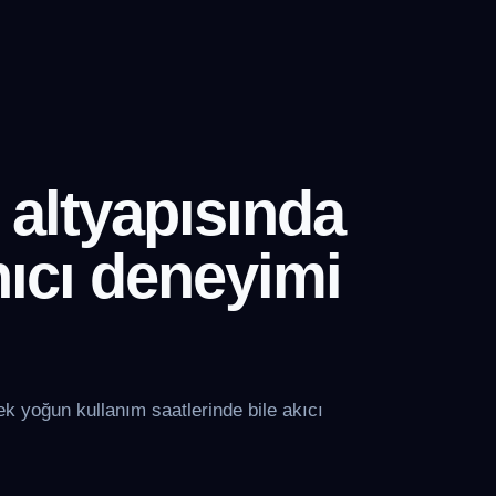
 altyapısında
nıcı deneyimi
ek yoğun kullanım saatlerinde bile akıcı