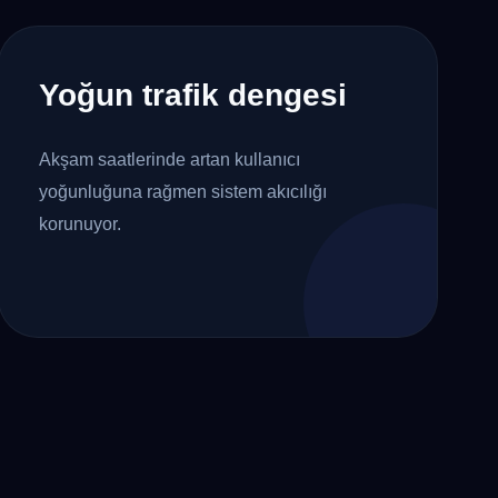
Yoğun trafik dengesi
Akşam saatlerinde artan kullanıcı
yoğunluğuna rağmen sistem akıcılığı
korunuyor.