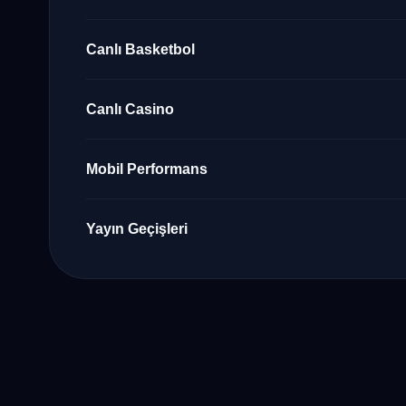
Canlı Basketbol
Canlı Casino
Mobil Performans
Yayın Geçişleri