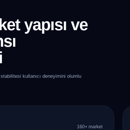
ket yapısı ve
nsı
i
 stabilitesi kullanıcı deneyimini olumlu
160+ market