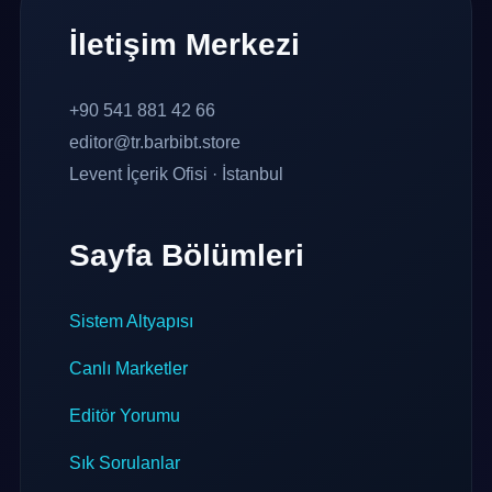
İletişim Merkezi
+90 541 881 42 66
editor@tr.barbibt.store
Levent İçerik Ofisi · İstanbul
Sayfa Bölümleri
Sistem Altyapısı
Canlı Marketler
Editör Yorumu
Sık Sorulanlar