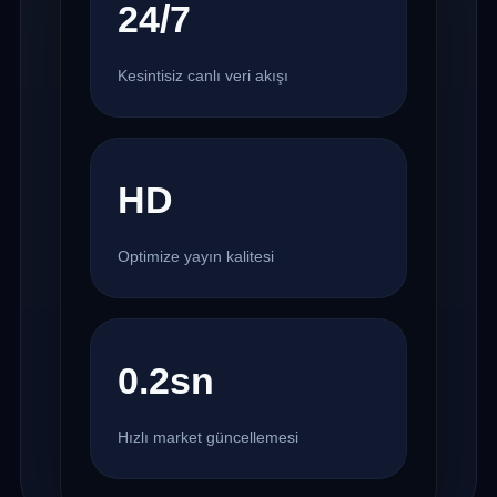
24/7
Kesintisiz canlı veri akışı
HD
Optimize yayın kalitesi
0.2sn
Hızlı market güncellemesi