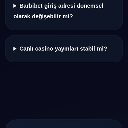
Barbibet giriş adresi dönemsel
olarak değişebilir mi?
Canlı casino yayınları stabil mi?