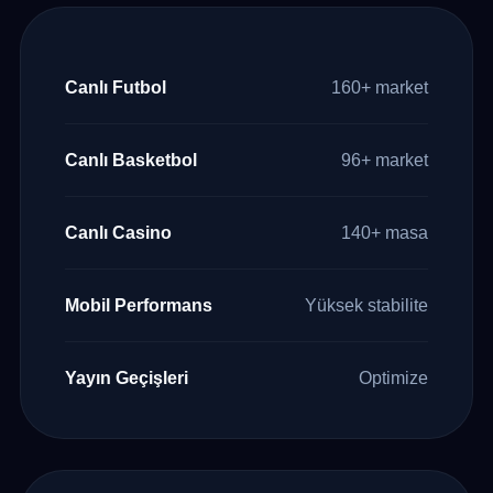
Canlı Futbol
160+ market
Canlı Basketbol
96+ market
Canlı Casino
140+ masa
Mobil Performans
Yüksek stabilite
Yayın Geçişleri
Optimize