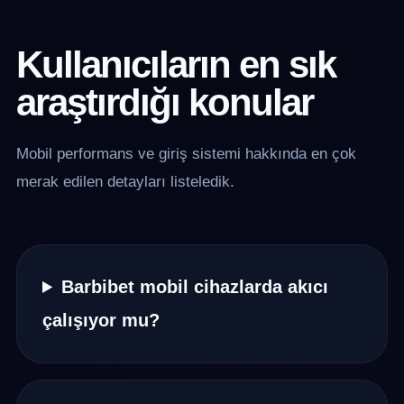
Kullanıcıların en sık
araştırdığı konular
Mobil performans ve giriş sistemi hakkında en çok
merak edilen detayları listeledik.
Barbibet mobil cihazlarda akıcı
çalışıyor mu?