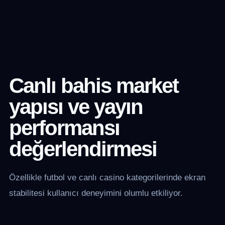
Canlı bahis market
yapısı ve yayın
performansı
değerlendirmesi
Özellikle futbol ve canlı casino kategorilerinde ekran
stabilitesi kullanıcı deneyimini olumlu etkiliyor.