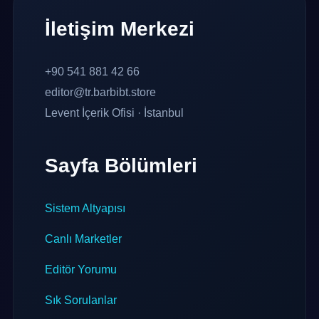
İletişim Merkezi
+90 541 881 42 66
editor@tr.barbibt.store
Levent İçerik Ofisi · İstanbul
Sayfa Bölümleri
Sistem Altyapısı
Canlı Marketler
Editör Yorumu
Sık Sorulanlar