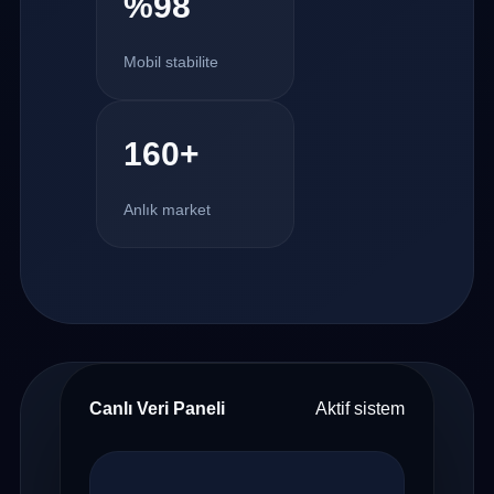
%98
Mobil stabilite
160+
Anlık market
Canlı Veri Paneli
Aktif sistem