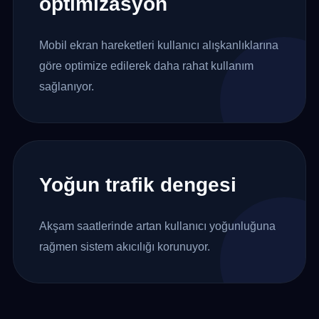
optimizasyon
Mobil ekran hareketleri kullanıcı alışkanlıklarına
göre optimize edilerek daha rahat kullanım
sağlanıyor.
Yoğun trafik dengesi
Akşam saatlerinde artan kullanıcı yoğunluğuna
rağmen sistem akıcılığı korunuyor.