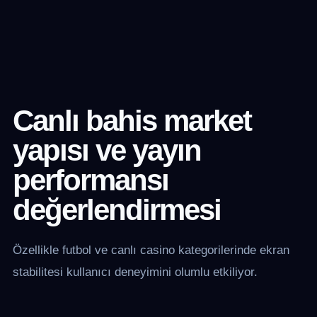
Canlı bahis market
yapısı ve yayın
performansı
değerlendirmesi
Özellikle futbol ve canlı casino kategorilerinde ekran
stabilitesi kullanıcı deneyimini olumlu etkiliyor.