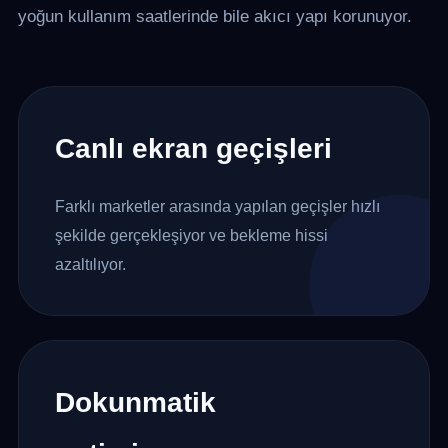
yoğun kullanım saatlerinde bile akıcı yapı korunuyor.
Canlı ekran geçişleri
Farklı marketler arasında yapılan geçişler hızlı
şekilde gerçekleşiyor ve bekleme hissi
azaltılıyor.
Dokunmatik