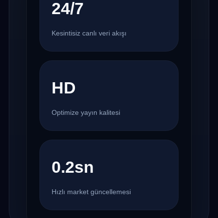
24/7
Kesintisiz canlı veri akışı
HD
Optimize yayın kalitesi
0.2sn
Hızlı market güncellemesi