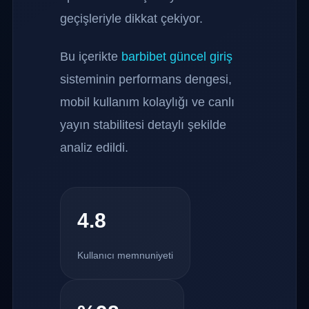
geçişleriyle dikkat çekiyor.
Bu içerikte
barbibet güncel giriş
sisteminin performans dengesi,
mobil kullanım kolaylığı ve canlı
yayın stabilitesi detaylı şekilde
analiz edildi.
4.8
Kullanıcı memnuniyeti