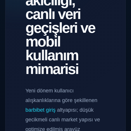
akıcılığı,
canlı veri
geçişleri ve
mobil
kullanım
mimarisi
Yeni dönem kullanıcı
alışkanlıklarına göre şekillenen
barbibet giriş
altyapısı; düşük
gecikmeli canlı market yapısı ve
optimize edilmiş arayüz