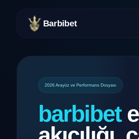
Barbibet
2026 Arayüz ve Performans Dosyası
barbibet
e
akıcılığı, 