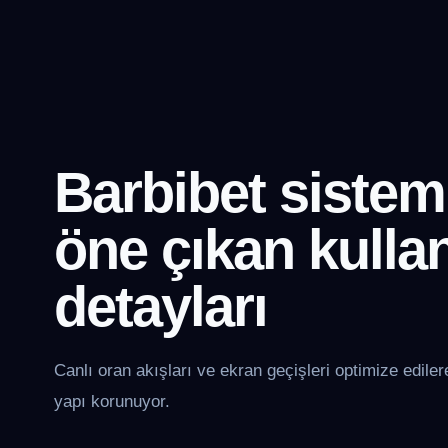
Barbibet sistem
öne çıkan kulla
detayları
Canlı oran akışları ve ekran geçişleri optimize ediler
yapı korunuyor.