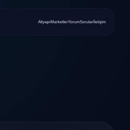
Altyapı
Marketler
Yorum
Sorular
İletişim