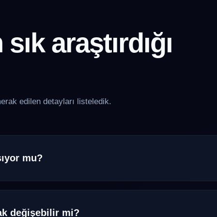
 sık araştırdığı
ak edilen detayları listeledik.
ışıyor mu?
ak değişebilir mi?