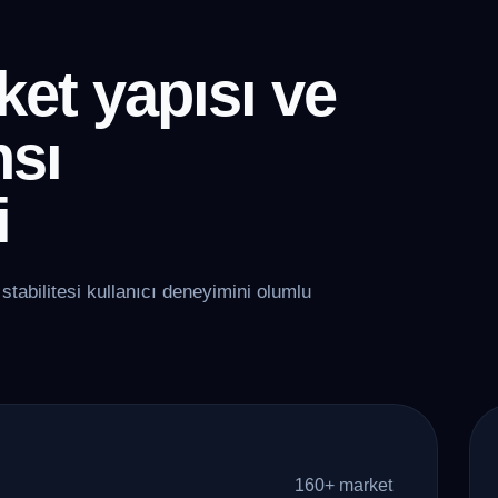
ket yapısı ve
nsı
i
 stabilitesi kullanıcı deneyimini olumlu
160+ market