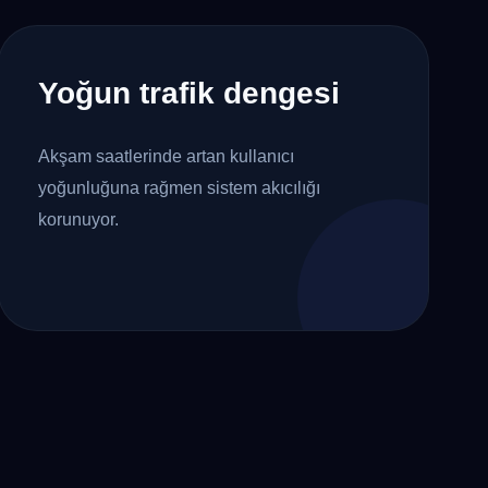
Yoğun trafik dengesi
Akşam saatlerinde artan kullanıcı
yoğunluğuna rağmen sistem akıcılığı
korunuyor.