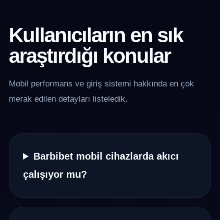
Kullanıcıların en sık
araştırdığı konular
Mobil performans ve giriş sistemi hakkında en çok
merak edilen detayları listeledik.
Barbibet mobil cihazlarda akıcı
çalışıyor mu?