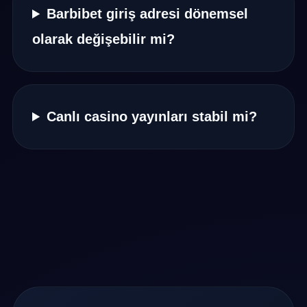
Barbibet giriş adresi dönemsel
olarak değişebilir mi?
Canlı casino yayınları stabil mi?