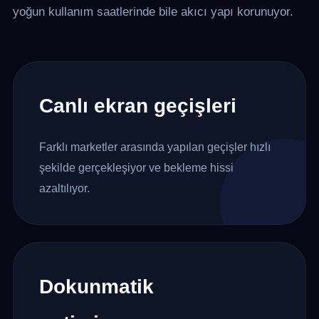
yoğun kullanım saatlerinde bile akıcı yapı korunuyor.
Canlı ekran geçişleri
Farklı marketler arasında yapılan geçişler hızlı
şekilde gerçekleşiyor ve bekleme hissi
azaltılıyor.
Dokunmatik