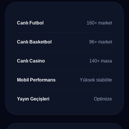
Canlı Futbol
160+ market
Canlı Basketbol
96+ market
Canlı Casino
140+ masa
Mobil Performans
Yüksek stabilite
Yayın Geçişleri
Optimize