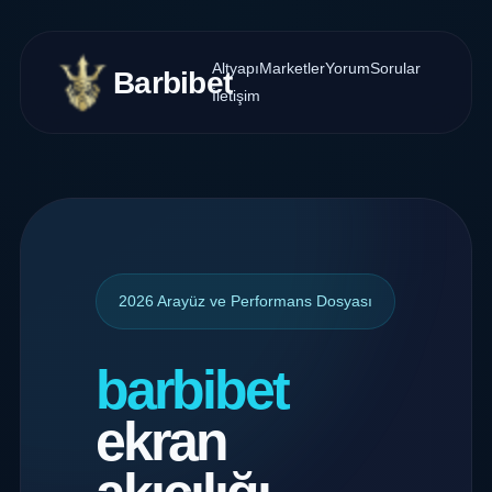
Altyapı
Marketler
Yorum
Sorular
Barbibet
İletişim
2026 Arayüz ve Performans Dosyası
barbibet
ekran