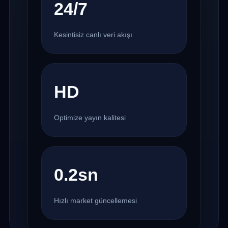
24/7
Kesintisiz canlı veri akışı
HD
Optimize yayın kalitesi
0.2sn
Hızlı market güncellemesi