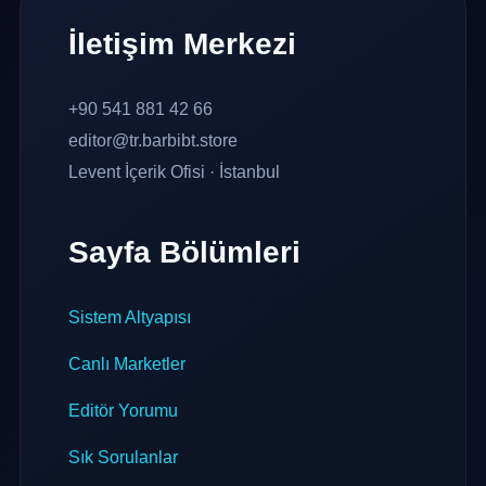
İletişim Merkezi
+90 541 881 42 66
editor@tr.barbibt.store
Levent İçerik Ofisi · İstanbul
Sayfa Bölümleri
Sistem Altyapısı
Canlı Marketler
Editör Yorumu
Sık Sorulanlar