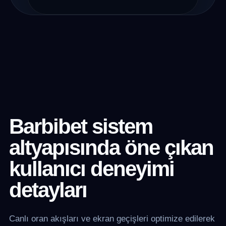
Barbibet sistem
altyapısında öne çıkan
kullanıcı deneyimi
detayları
Canlı oran akışları ve ekran geçişleri optimize edilerek