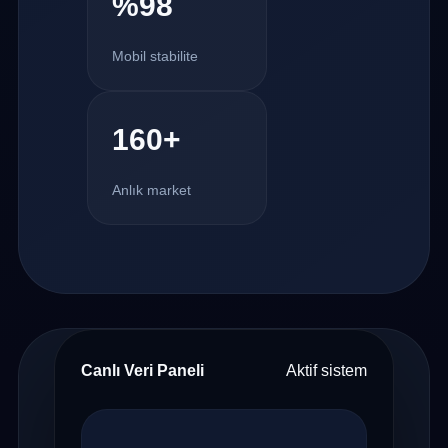
%98
Mobil stabilite
160+
Anlık market
Canlı Veri Paneli
Aktif sistem