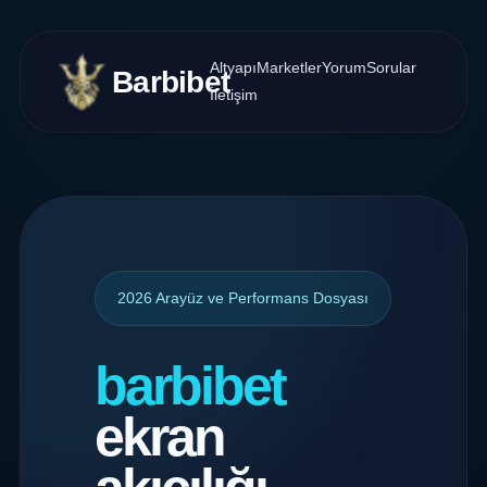
Altyapı
Marketler
Yorum
Sorular
Barbibet
İletişim
2026 Arayüz ve Performans Dosyası
barbibet
ekran