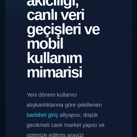
akıcılığı,
canlı veri
geçişleri ve
mobil
kullanım
mimarisi
Yeni dönem kullanıcı
alışkanlıklarına göre şekillenen
barbibet giriş
altyapısı; düşük
gecikmeli canlı market yapısı ve
optimize edilmiş arayüz