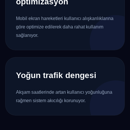
optimizasyon
Mobil ekran hareketleri kullanıcı alışkanlıklarına
göre optimize edilerek daha rahat kullanım
sağlanıyor.
Yoğun trafik dengesi
Akşam saatlerinde artan kullanıcı yoğunluğuna
rağmen sistem akıcılığı korunuyor.