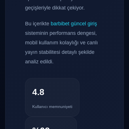
geçişleriyle dikkat çekiyor.
Bu içerikte
barbibet güncel giriş
sisteminin performans dengesi,
mobil kullanım kolaylığı ve canlı
yayın stabilitesi detaylı şekilde
analiz edildi.
4.8
Kullanıcı memnuniyeti