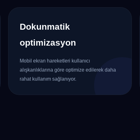
Dokunmatik
optimizasyon
Mobil ekran hareketleri kullanıcı
alışkanlıklarına göre optimize edilerek daha
rahat kullanım sağlanıyor.