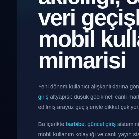
veri geçiş
mobil kul
mimarisi
Yeni dönem kullanıcı alışkanlıklarına gö
giriş
altyapısı; düşük gecikmeli canlı mar
edilmiş arayüz geçişleriyle dikkat çekiyor
Bu içerikte
barbibet güncel giriş
sistemin
mobil kullanım kolaylığı ve canlı yayın sta