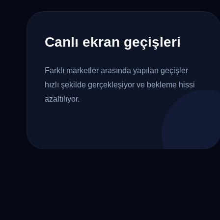
Canlı ekran geçişleri
Farklı marketler arasında yapılan geçişler
hızlı şekilde gerçekleşiyor ve bekleme hissi
azaltılıyor.