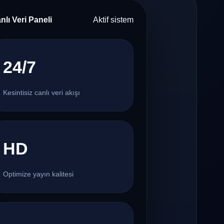
nlı Veri Paneli
Aktif sistem
24/7
Kesintisiz canlı veri akışı
HD
Optimize yayın kalitesi