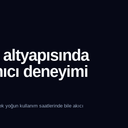
 altyapısında
nıcı deneyimi
ek yoğun kullanım saatlerinde bile akıcı