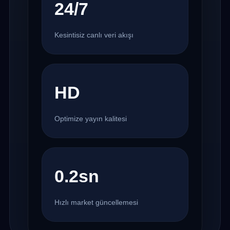
24/7
Kesintisiz canlı veri akışı
HD
Optimize yayın kalitesi
0.2sn
Hızlı market güncellemesi