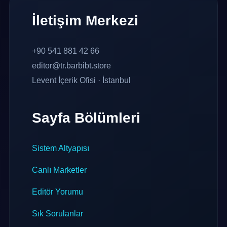
İletişim Merkezi
+90 541 881 42 66
editor@tr.barbibt.store
Levent İçerik Ofisi · İstanbul
Sayfa Bölümleri
Sistem Altyapısı
Canlı Marketler
Editör Yorumu
Sık Sorulanlar