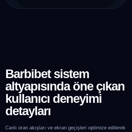
Barbibet sistem
altyapısında öne çıkan
kullanıcı deneyimi
detayları
Canlı oran akışları ve ekran geçişleri optimize edilerek