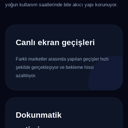
yoğun kullanım saatlerinde bile akıcı yapı korunuyor.
Canlı ekran geçişleri
Farklı marketler arasında yapılan geçişler hızlı
şekilde gerçekleşiyor ve bekleme hissi
azaltılıyor.
Dokunmatik