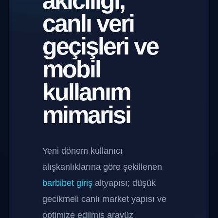
akıcılığı,
canlı veri
geçişleri ve
mobil
kullanım
mimarisi
Yeni dönem kullanıcı
alışkanlıklarına göre şekillenen
barbibet giriş
altyapısı; düşük
gecikmeli canlı market yapısı ve
optimize edilmiş arayüz