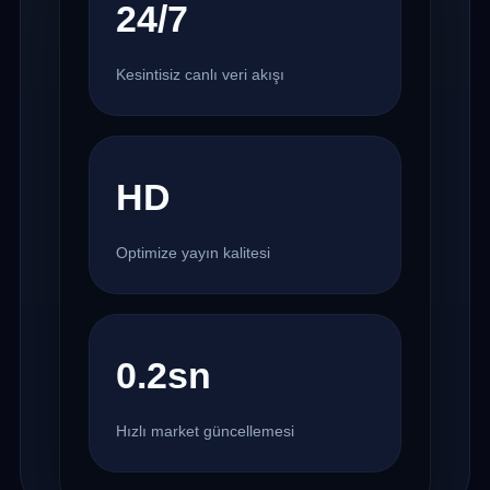
24/7
Kesintisiz canlı veri akışı
HD
Optimize yayın kalitesi
0.2sn
Hızlı market güncellemesi