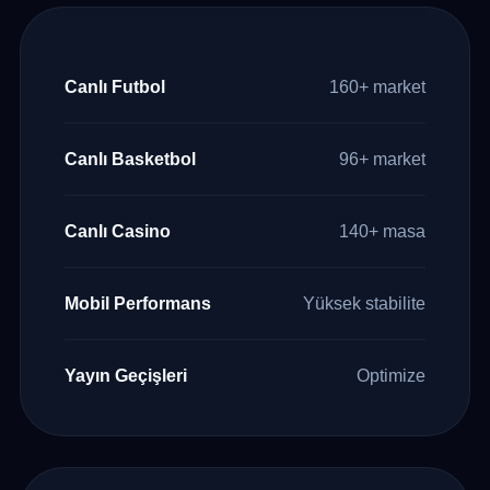
Canlı Futbol
160+ market
Canlı Basketbol
96+ market
Canlı Casino
140+ masa
Mobil Performans
Yüksek stabilite
Yayın Geçişleri
Optimize